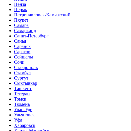
Пенза
Пермь
Петропавловск-Камчатский
Пхукет
Самара
Самарканд
Санкт-Петербург
Санья
Саранск
Саратов
Сейшелы
Сочи
Ставрополь
Стамбул
Сургут
Сыктывкар
Ташкент
Тегеран
Томск
Тюмень
Улан-Уде
Ульяновск
Уфа
Хабаровск
Ханты-Мансийск