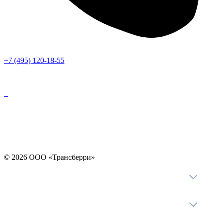
+7 (495) 120-18-55
Политика в отношении обработки персональных данных
Политика конфиденциальности
Согласие на обработку ПДн (вкл. cookies)
©
2026
ООО «Трансберри»
Карта сайта
Клиентам
Услуги