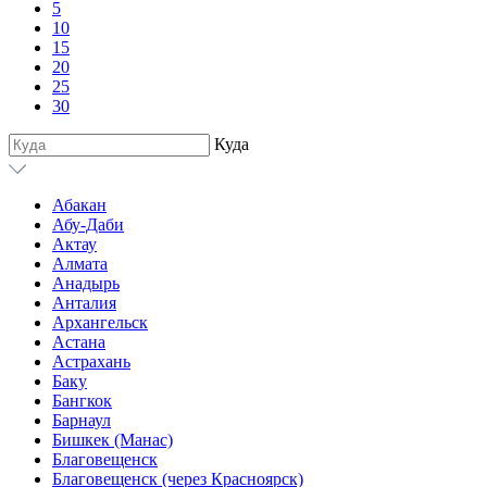
5
10
15
20
25
30
Куда
Абакан
Абу-Даби
Актау
Алмата
Анадырь
Анталия
Архангельск
Астана
Астрахань
Баку
Бангкок
Барнаул
Бишкек (Манас)
Благовещенск
Благовещенск (через Красноярск)