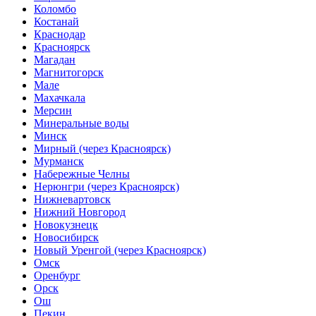
Коломбо
Костанай
Краснодар
Красноярск
Магадан
Магнитогорск
Мале
Махачкала
Мерсин
Минеральные воды
Минск
Мирный (через Красноярск)
Мурманск
Набережные Челны
Нерюнгри (через Красноярск)
Нижневартовск
Нижний Новгород
Новокузнецк
Новосибирск
Новый Уренгой (через Красноярск)
Омск
Оренбург
Орск
Ош
Пекин