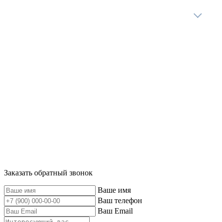
Популярные направления
ООО «Трансберри» ИНН: 5047120158
141426, Московская область, Химкинский район, а/п
Шереметьево-1, Шереметьевское шоссе, владение 6 Д
Заказать обратный звонок
Ваше имя
Ваш телефон
Ваш Email