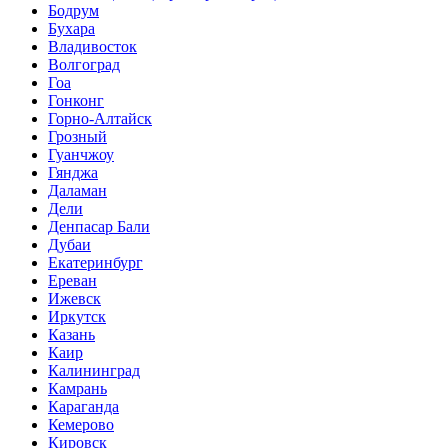
Бодрум
Бухара
Владивосток
Волгоград
Гоа
Гонконг
Горно-Алтайск
Грозный
Гуанчжоу
Гянджа
Даламан
Дели
Денпасар Бали
Дубаи
Екатеринбург
Ереван
Ижевск
Иркутск
Казань
Каир
Калининград
Камрань
Караганда
Кемерово
Кировск